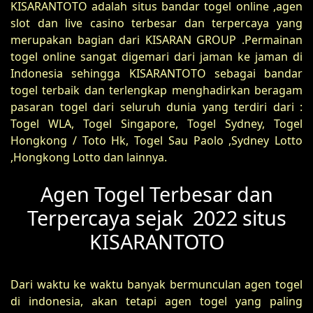
KISARANTOTO adalah situs bandar togel online ,agen
slot dan live casino terbesar dan terpercaya yang
merupakan bagian dari KISARAN GROUP .Permainan
togel online sangat digemari dari jaman ke jaman di
Indonesia sehingga KISARANTOTO sebagai bandar
togel terbaik dan terlengkap menghadirkan beragam
pasaran togel dari seluruh dunia yang terdiri dari :
Togel WLA, Togel Singapore, Togel Sydney, Togel
Hongkong / Toto Hk, Togel Sau Paolo ,Sydney Lotto
,Hongkong Lotto dan lainnya.
Agen Togel Terbesar dan
Terpercaya sejak 2022 situs
KISARANTOTO
Dari waktu ke waktu banyak bermunculan agen togel
di indonesia, akan tetapi agen togel yang paling