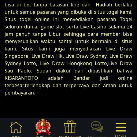
bisa di bet tanpa batasan line dan Hadiah berlaku
untuk semua pasaran yang dibuka di situs togel kami.
Situs togel online ini menyediakan pasaran Togel
seluruh dunia, game slot serta Live Casino selama 24
jam penuh tanpa Libur sehingga para member bisa
menyesuaikan waktu santai untuk bermain di situs
kami. Situs kami juga menyediakan Live Draw
Singapore, Live Draw Hk, Live Draw Sydney, Live Draw
Sydney Lotto, Live Draw Hongkong Lotto,Live Draw
Sau Paolo. Sudah diakui dan dipastikan bahwa
KISARANTOTO adalah Bandar judi online
terbesar,terlengkap dan terpercaya dan aman untuk
pembayaran.
MENU